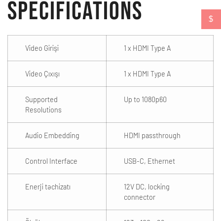
Specifications
$
Video Girişi
1 x HDMI Type A
Video Çıxışı
1 x HDMI Type A
Supported
Up to 1080p60
Resolutions
Audio Embedding
HDMI passthrough
Control Interface
USB-C, Ethernet
Enerji təchizatı
12V DC, locking
connector