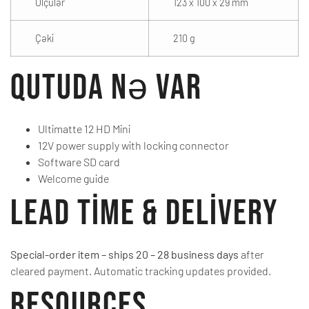
Ölçülər
123 x 100 x 29 mm
Çəki
210 g
Qutuda nə var
Ultimatte 12 HD Mini
12V power supply with locking connector
Software SD card
Welcome guide
Lead Time & Delivery
Special-order item – ships 20 – 28 business days
after
cleared payment. Automatic tracking updates provided.
Resources