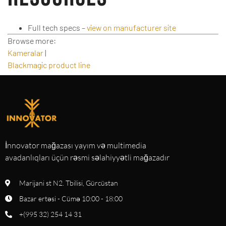
Full tech specs –
view on manufacturer site
Browse more:
Kameralar
|
Blackmagic product line
İnnovator mağazası yayım və multimedia
avadanlıqları üçün rəsmi səlahiyyətli mağazadır
Marijani st N2. Tbilisi, Gürcüstan
Bazar ertəsi - Cümə 10:00 - 18:00
+(995 32) 254 14 31