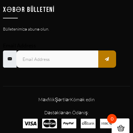
XƏBƏR BÜLLETENI
Bülletenimizə abunə olun.
Email Address
Məxfilik
Şərtlər
Kömək edin
Dəstəklənən Ödəniş:
0