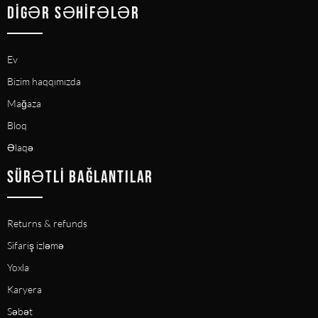
DIGƏR SƏHIFƏLƏR
Ev
Bizim haqqımızda
Mağaza
Bloq
Əlaqə
SÜRƏTLI BAĞLANTILAR
Returns & refunds
Sifariş izləmə
Yoxla
Karyera
Səbət