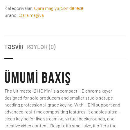
Kateqoriyalar:
Qara magiya
,
Son dərəcə
Brand:
Qara magiya
TƏSVIR
RƏYLƏR (0)
Ümumi baxış
The Ultimatte 12 HD Mini is a compact HD chroma keyer
designed for solo producers and smaller studio setups
needing professional-grade keying. With HDMI support and
advanced real-time compositing features, it enables ultra-
clean keying for live streaming, virtual backgrounds, and
creative video content. Despite its small size, it offers the