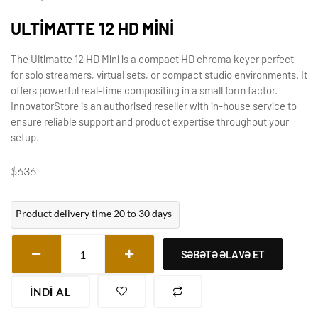
ULTIMATTE 12 HD MINI
The Ultimatte 12 HD Mini is a compact HD chroma keyer perfect
for solo streamers, virtual sets, or compact studio environments. It
offers powerful real-time compositing in a small form factor.
InnovatorStore is an authorised reseller with in-house service to
ensure reliable support and product expertise throughout your
setup.
$
636
Product delivery time 20 to 30 days
SƏBƏTƏ ƏLAVƏ ET
İNDI AL