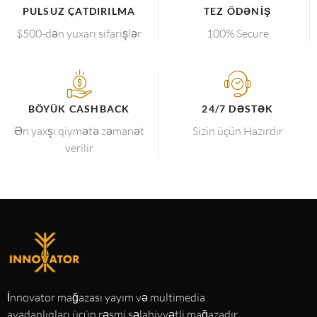
PULSUZ ÇATDIRILMA
TEZ ÖDƏNIŞ
$500-dən yuxarı sifarişlər
100% Secure
BÖYÜK CASHBACK
24/7 DƏSTƏK
Ən yaxşı qiymətə zəmanət
Sizin üçün Hazırdır
verilir
İnnovator mağazası yayım və multimedia
avadanlıqları üçün rəsmi səlahiyyətli mağazadır