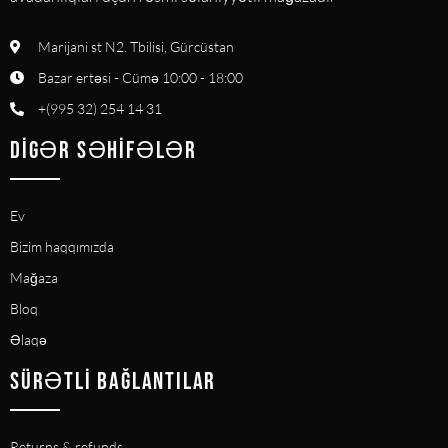
Marijani st N2. Tbilisi, Gürcüstan
Bazar ertəsi - Cümə 10:00 - 18:00
+(995 32) 254 14 31
DIGƏR SƏHIFƏLƏR
Ev
Bizim haqqımızda
Mağaza
Bloq
Əlaqə
SÜRƏTLI BAĞLANTILAR
Returns & refunds