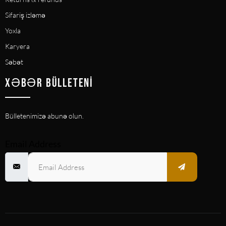
Sifariş izləmə
Yoxla
Karyera
Səbət
XƏBƏR BÜLLETENI
Bülletenimizə abunə olun.
Email Address