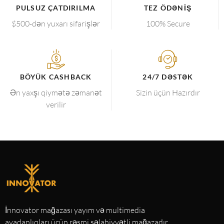
PULSUZ ÇATDIRILMA
TEZ ÖDƏNIŞ
$500-dən yuxarı sifarişlər
100% Secure
BÖYÜK CASHBACK
24/7 DƏSTƏK
Ən yaxşı qiymətə zəmanət
Sizin üçün Hazırdır
verilir
İnnovator mağazası yayım və multimedia
avadanlıqları üçün rəsmi səlahiyyətli mağazadır