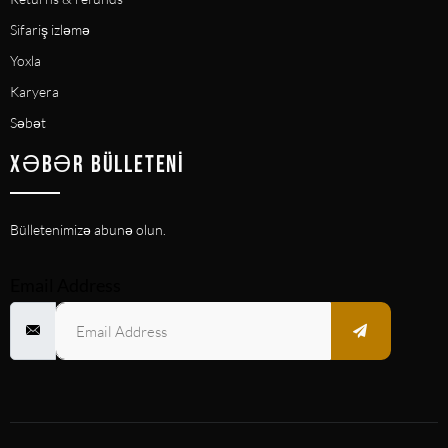
Sifariş izləmə
Yoxla
Karyera
Səbət
XƏBƏR BÜLLETENI
Bülletenimizə abunə olun.
Email Address