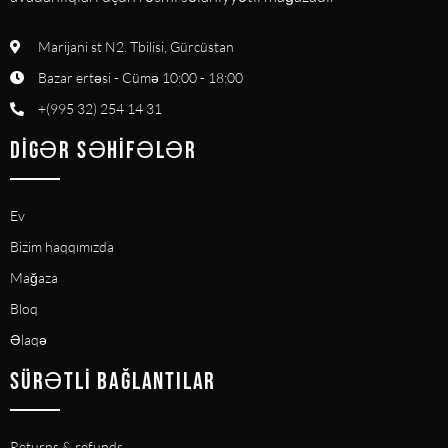
Marijani st N2. Tbilisi, Gürcüstan
Bazar ertəsi - Cümə 10:00 - 18:00
+(995 32) 254 14 31
DIGƏR SƏHIFƏLƏR
Ev
Bizim haqqımızda
Mağaza
Bloq
Əlaqə
SÜRƏTLI BAĞLANTILAR
Returns & refunds