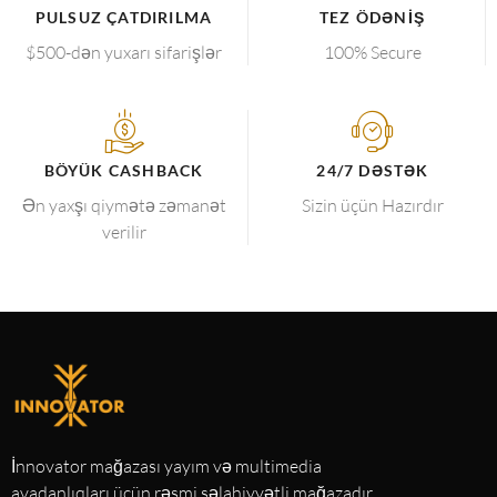
PULSUZ ÇATDIRILMA
TEZ ÖDƏNIŞ
$500-dən yuxarı sifarişlər
100% Secure
BÖYÜK CASHBACK
24/7 DƏSTƏK
Ən yaxşı qiymətə zəmanət
Sizin üçün Hazırdır
verilir
İnnovator mağazası yayım və multimedia
avadanlıqları üçün rəsmi səlahiyyətli mağazadır