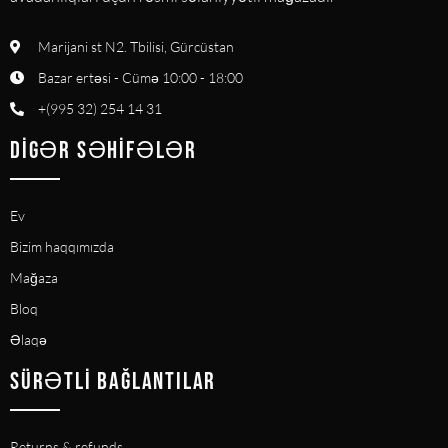
Marijani st N2. Tbilisi, Gürcüstan
Bazar ertəsi - Cümə 10:00 - 18:00
+(995 32) 254 14 31
DIGƏR SƏHIFƏLƏR
Ev
Bizim haqqımızda
Mağaza
Bloq
Əlaqə
SÜRƏTLI BAĞLANTILAR
Returns & refunds