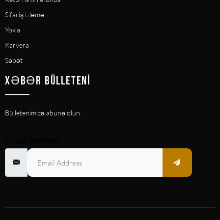
Sifariş izləmə
Yoxla
Karyera
Səbət
XƏBƏR BÜLLETENI
Bülletenimizə abunə olun.
Email Address