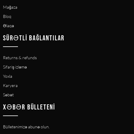
Mağaza
Bloq
Əlaqə
SÜRƏTLI BAĞLANTILAR
Returns & refunds
Sifariş izləmə
Yoxla
Karyera
Səbət
XƏBƏR BÜLLETENI
Bülletenimizə abunə olun.