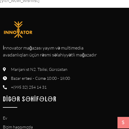
[yith_wcwl_wishlist]
İnnovator mağazası yayım və multimedia
avadanlıqları üçün rəsmi səlahiyyətli mağazadır
Marijani st N2. Tbilisi, Gürcüstan
Bazar ertəsi - Cümə 10:00 - 18:00
+(995 32) 254 14 31
DIGƏR SƏHIFƏLƏR
Ev
$
Bizim haqqımızda