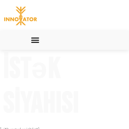
İstək
siyahısı