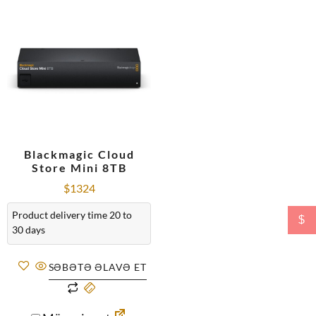
Blackmagic Cloud
Store Mini 8TB
$
1324
Product delivery time 20 to
$
30 days
SƏBƏTƏ ƏLAVƏ ET