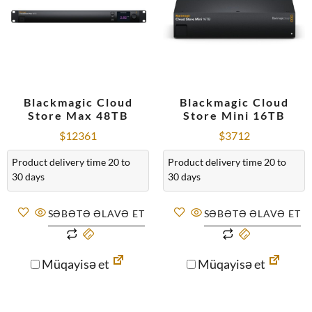
Blackmagic Cloud
Blackmagic Cloud
Store Max 48TB
Store Mini 16TB
$
12361
$
3712
Product delivery time 20 to
Product delivery time 20 to
30 days
30 days
SƏBƏTƏ ƏLAVƏ ET
SƏBƏTƏ ƏLAVƏ ET
Müqayisə et
Müqayisə et