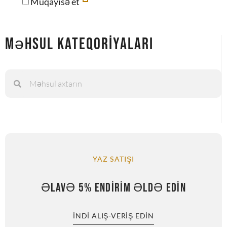
Müqayisə et
Məhsul Kateqoriyaları
YAZ SATIŞI
ƏLAVƏ 5% ENDIRIM ƏLDƏ EDIN
İNDI ALIŞ-VERIŞ EDIN