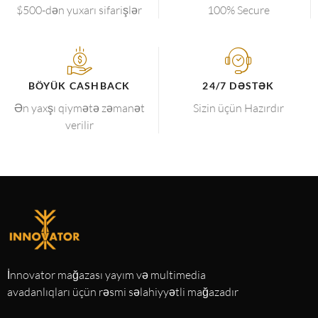
$500-dən yuxarı sifarişlər
100% Secure
BÖYÜK CASHBACK
24/7 DƏSTƏK
Ən yaxşı qiymətə zəmanət
Sizin üçün Hazırdır
verilir
İnnovator mağazası yayım və multimedia
avadanlıqları üçün rəsmi səlahiyyətli mağazadır