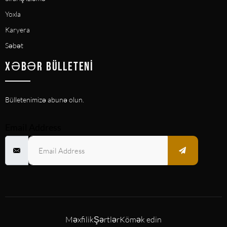
Yoxla
Karyera
Səbət
XƏBƏR BÜLLETENI
Bülletenimizə abunə olun.
Email Address
Məxfilik
Şərtlər
Kömək edin