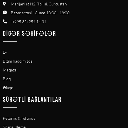
Marijani st N2. Tbilisi, Gürcüstan
Bazar ertəsi - Cümə 10:00 - 18:00
+(995 32) 254 14 31
DIGƏR SƏHIFƏLƏR
Ev
Bizim haqqımızda
Mağaza
Bloq
Əlaqə
SÜRƏTLI BAĞLANTILAR
Returns & refunds
Sifariş izləmə