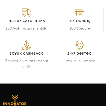
PULSUZ ÇATDIRILMA
TEZ ÖDƏNIŞ
$500-dən yuxarı sifarişlər
100% Secure
BÖYÜK CASHBACK
24/7 DƏSTƏK
Ən yaxşı qiymətə zəmanət
Sizin üçün Hazırdır
verilir