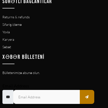
SÜRƏTLI BAĞLANTILAR
Returns & refunds
Sifariş izləmə
Yoxla
Karyera
Səbət
XƏBƏR BÜLLETENI
Bülletenimizə abunə olun.
Email Address