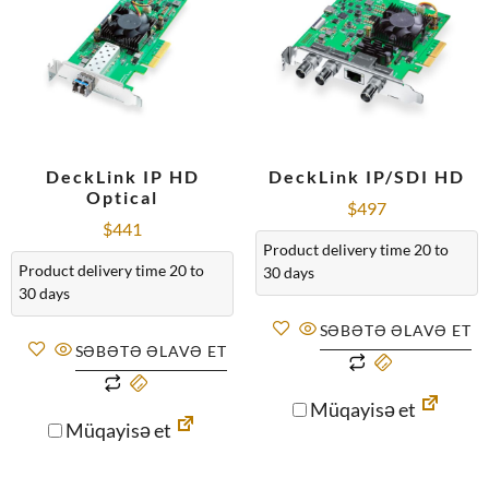
DeckLink IP HD
DeckLink IP/SDI HD
Optical
$
497
$
441
Product delivery time 20 to
Product delivery time 20 to
30 days
30 days
SƏBƏTƏ ƏLAVƏ ET
SƏBƏTƏ ƏLAVƏ ET
Müqayisə et
Müqayisə et