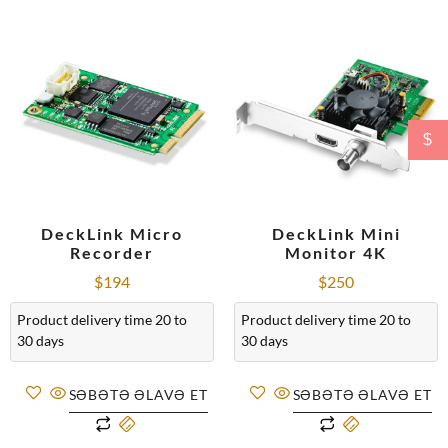
$
DeckLink Micro
DeckLink Mini
Recorder
Monitor 4K
$
194
$
250
Product delivery time 20 to
Product delivery time 20 to
30 days
30 days
SƏBƏTƏ ƏLAVƏ ET
SƏBƏTƏ ƏLAVƏ ET