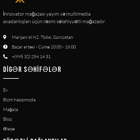
İnnovator mağazası yayım və multimedia
avadanlıqları üçün rəsmi səlahiyyətli mağazadır
Marijani st N2. Tbilisi, Gürcüstan
Bazar ertəsi - Cümə 10:00 - 18:00
+(995 32) 254 14 31
DIGƏR SƏHIFƏLƏR
Ev
Bizim haqqımızda
Mağaza
Bloq
Əlaqə