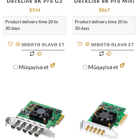
DeckLink 8K Pro G2
DeckLink 8K Pro Mini
$
934
$
867
Product delivery time 20 to
Product delivery time 20 to
30 days
30 days
SƏBƏTƏ ƏLAVƏ ET
SƏBƏTƏ ƏLAVƏ ET
Müqayisə et
Müqayisə et