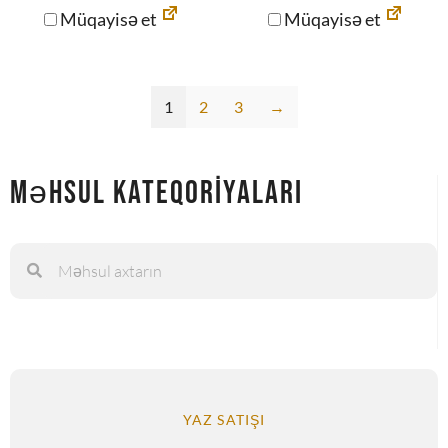
Müqayisə et
Müqayisə et
1
2
3
→
Məhsul Kateqoriyaları
YAZ SATIŞI