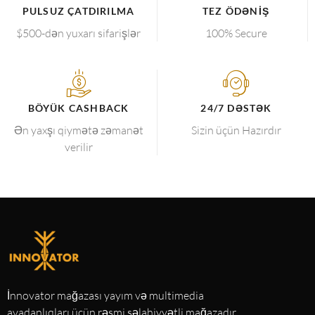
PULSUZ ÇATDIRILMA
TEZ ÖDƏNIŞ
$500-dən yuxarı sifarişlər
100% Secure
BÖYÜK CASHBACK
24/7 DƏSTƏK
Ən yaxşı qiymətə zəmanət
Sizin üçün Hazırdır
verilir
İnnovator mağazası yayım və multimedia
avadanlıqları üçün rəsmi səlahiyyətli mağazadır