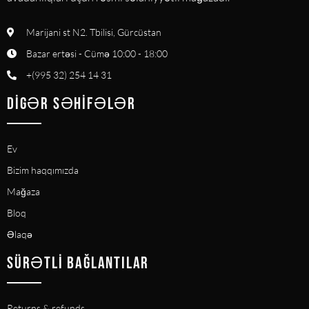
Marijani st N2. Tbilisi, Gürcüstan
Bazar ertəsi - Cümə 10:00 - 18:00
+(995 32) 254 14 31
DIGƏR SƏHIFƏLƏR
Ev
Bizim haqqımızda
Mağaza
Bloq
Əlaqə
SÜRƏTLI BAĞLANTILAR
Returns & refunds