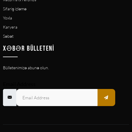
Sifariş izləmə
Yoxla
Karyera
Səbət
XƏBƏR BÜLLETENI
Bülletenimizə abunə olun.
Email Address