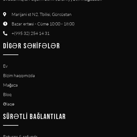
Marijani st N2. Tbilisi, Gürcüstan
Bazar ertəsi - Cümə 10:00 - 18:00
+(995 32) 254 14 31
DIGƏR SƏHIFƏLƏR
Ev
Bizim haqqımızda
Mağaza
Bloq
Əlaqə
SÜRƏTLI BAĞLANTILAR
Returns & refunds