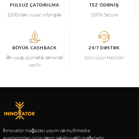
PULSUZ ÇATDIRILMA
TEZ ÖDƏNIŞ
$500-dən yuxarı sifarişlər
100% Secure
BÖYÜK CASHBACK
24/7 DƏSTƏK
Ən yaxşı qiymətə zəmanət
Sizin üçün Hazırdır
verilir
İnnovator mağazası yayım və multimedia
avadanlıqları üçün rəsmi səlahiyyətli mağazadır