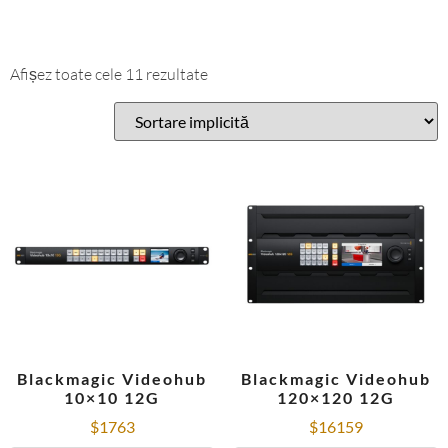
Afișez toate cele 11 rezultate
Blackmagic Videohub
Blackmagic Videohub
10×10 12G
120×120 12G
$
1763
$
16159