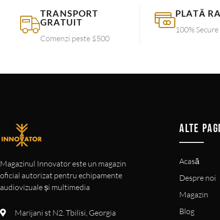
TRANSPORT
PLATĂ R
GRATUIT
100% Secure
Comenzi peste $500
ALTE PAG
Acasă
Magazinul Innovator este un magazin
oficial autorizat pentru echipamente
Despre noi
audiovizuale și multimedia
Magazin
Blog
Marijani st N2. Tbilisi, Georgia