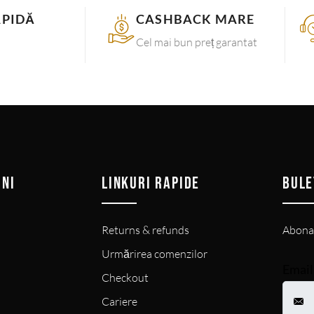
APIDĂ
CASHBACK MARE
Cel mai bun preț garantat
INI
LINKURI RAPIDE
BULE
Returns & refunds
Abonaț
Urmărirea comenzilor
Email
Checkout
Cariere