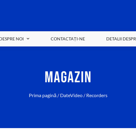
DESPRE NOI
CONTACTAȚI-NE
DETALII DESP
MAGAZIN
Prima pagină
/
DateVideo
/ Recorders