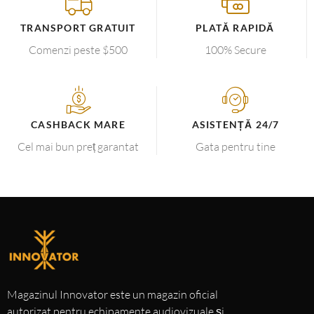
TRANSPORT GRATUIT
PLATĂ RAPIDĂ
Comenzi peste $500
100% Secure
CASHBACK MARE
ASISTENȚĂ 24/7
Cel mai bun preț garantat
Gata pentru tine
Magazinul Innovator este un magazin oficial
autorizat pentru echipamente audiovizuale și