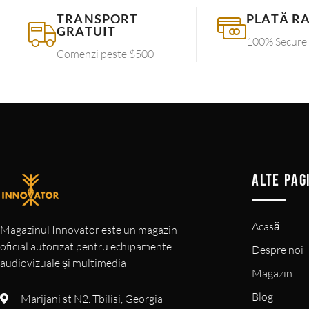
TRANSPORT
PLATĂ R
GRATUIT
100% Secure
Comenzi peste $500
ALTE PAG
Acasă
Magazinul Innovator este un magazin
oficial autorizat pentru echipamente
Despre noi
audiovizuale și multimedia
Magazin
Blog
Marijani st N2. Tbilisi, Georgia