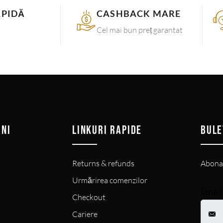
APIDĂ
CASHBACK MARE
Cel mai bun preț garantat
INI
LINKURI RAPIDE
BULE
Returns & refunds
Abonaț
Urmărirea comenzilor
Email
Checkout
Cariere