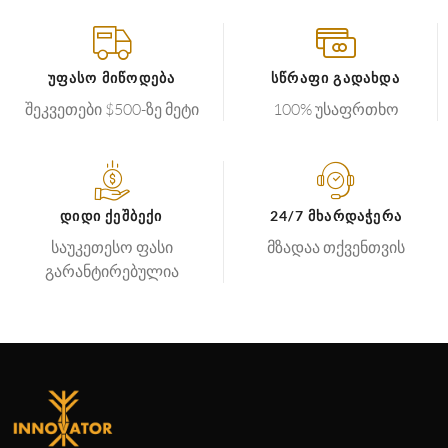
ᲣᲤᲐᲡᲝ ᲛᲘᲬᲝᲓᲔᲑᲐ
ᲡᲬᲠᲐᲤᲘ ᲒᲐᲓᲐᲮᲓᲐ
შეკვეთები $500-ზე მეტი
100% უსაფრთხო
ᲓᲘᲓᲘ ᲥᲔᲨᲑᲔᲥᲘ
24/7 ᲛᲮᲐᲠᲓᲐᲭᲔᲠᲐ
საუკეთესო ფასი
მზადაა თქვენთვის
გარანტირებულია