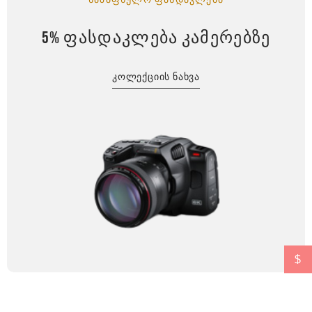
5% ᲤᲐᲡᲓᲐᲙᲚᲔᲑᲐ ᲙᲐᲛᲔᲠᲔᲑᲖᲔ
ᲙᲝᲚᲔᲥᲪᲘᲘᲡ ᲜᲐᲮᲕᲐ
$