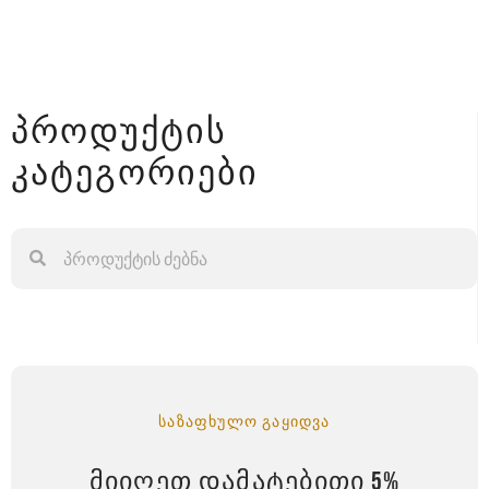
პროდუქტის
კატეგორიები
ᲡᲐᲖᲐᲤᲮᲣᲚᲝ ᲒᲐᲧᲘᲓᲕᲐ
ᲛᲘᲘᲦᲔᲗ ᲓᲐᲛᲐᲢᲔᲑᲘᲗᲘ 5%