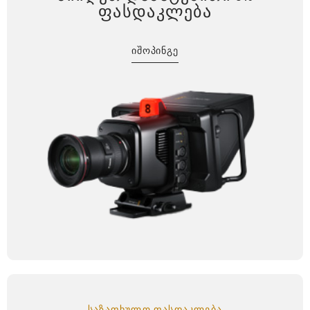
ᲤᲐᲡᲓᲐᲙᲚᲔᲑᲐ
ᲘᲨᲝᲞᲘᲜᲒᲔ
ᲡᲐᲖᲐᲤᲮᲣᲚᲝ ᲤᲐᲡᲓᲐᲙᲚᲔᲑᲐ