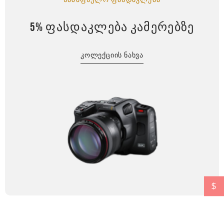
5% ᲤᲐᲡᲓᲐᲙᲚᲔᲑᲐ ᲙᲐᲛᲔᲠᲔᲑᲖᲔ
ᲙᲝᲚᲔᲥᲪᲘᲘᲡ ᲜᲐᲮᲕᲐ
$