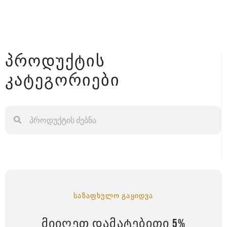
პროდუქტის
კატეგორიები
ᲡᲐᲖᲐᲤᲮᲣᲚᲝ ᲒᲐᲧᲘᲓᲕᲐ
ᲛᲘᲘᲦᲔᲗ ᲓᲐᲛᲐᲢᲔᲑᲘᲗᲘ 5%