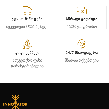
ᲣᲤᲐᲡᲝ ᲛᲘᲬᲝᲓᲔᲑᲐ
ᲡᲬᲠᲐᲤᲘ ᲒᲐᲓᲐᲮᲓᲐ
შეკვეთები $500-ზე მეტი
100% უსაფრთხო
ᲓᲘᲓᲘ ᲥᲔᲨᲑᲔᲥᲘ
24/7 ᲛᲮᲐᲠᲓᲐᲭᲔᲠᲐ
საუკეთესო ფასი
მზადაა თქვენთვის
გარანტირებულია