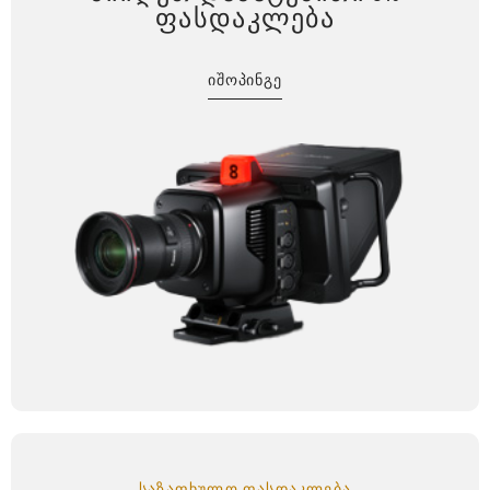
ᲤᲐᲡᲓᲐᲙᲚᲔᲑᲐ
ᲘᲨᲝᲞᲘᲜᲒᲔ
ᲡᲐᲖᲐᲤᲮᲣᲚᲝ ᲤᲐᲡᲓᲐᲙᲚᲔᲑᲐ