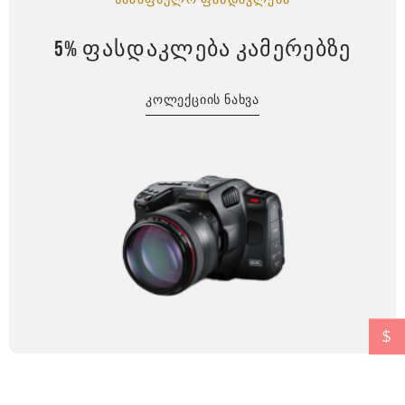
5% ᲤᲐᲡᲓᲐᲙᲚᲔᲑᲐ ᲙᲐᲛᲔᲠᲔᲑᲖᲔ
ᲙᲝᲚᲔᲥᲪᲘᲘᲡ ᲜᲐᲮᲕᲐ
$