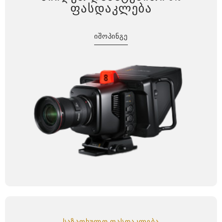
ᲤᲐᲡᲓᲐᲙᲚᲔᲑᲐ
ᲘᲨᲝᲞᲘᲜᲒᲔ
ᲡᲐᲖᲐᲤᲮᲣᲚᲝ ᲤᲐᲡᲓᲐᲙᲚᲔᲑᲐ